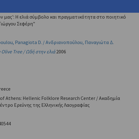
e Trees with the Wrinkles of Our Fathers': The Olive Tree as
 Reality in the Poetry of Seferis" / "'Οι ελιές με τις ρυτίδες
ν μας': Η ελιά σύμβολο και πραγματικότητα στο ποιητικό
Γιώργου Σεφέρη"
oulou, Panagiota D. / Ανδριανοπούλου, Παναγιώτα Δ.
 Olive Tree / Ωδή στην ελιά
2006
reece
of Athens: Hellenic Folklore Research Center / Ακαδημία
έντρο Ερεύνης της Ελληνικής Λαογραφίας
40544