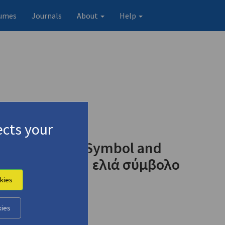
umes
Journals
About
Help
cts your
 Olive Tree as Symbol and
ν γονιών μας': Η ελιά σύμβολο
kies
kies