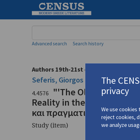
Keyword
Advanced search
Search history
Authors 19th-21st centuries
The CENSU
Seferis, Giorgos
/
Σεφέρης, Γιώργ
privacy
"'The Olive Trees wit
4.4576
Reality in the Poetry of Se
We use cookies t
και πραγματικότητα στο π
reject cookies, 
Study (item)
we analyze usag