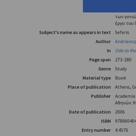
Title
"'The Oliv
Symbol and
των γονιώ
έργο του 
Subject's name as appears in text
Seferis
Author
Andrianop
In
Ode to the
Page span
273-280
Genre
Study
Material type
Book
Place of publication
Athens, G
Publisher
Academia 
Αθηνών: Κ
Date of publication
2006
ISBN
97896040
Entry number
4.4576